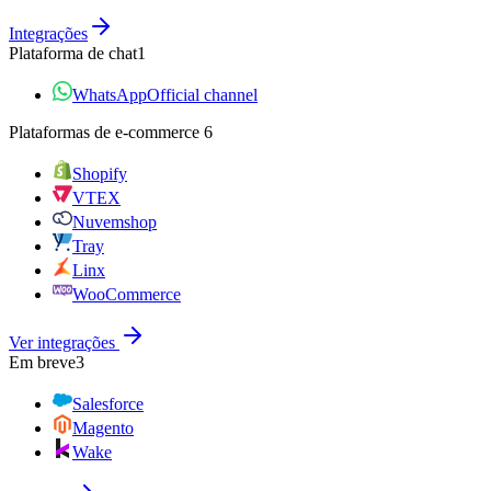
Integrações
Plataforma de chat
1
WhatsApp
Official channel
Plataformas de e‑commerce
6
Shopify
VTEX
Nuvemshop
Tray
Linx
WooCommerce
Ver integrações
Em breve
3
Salesforce
Magento
Wake