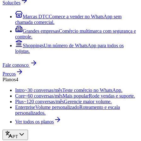
Soluções
Marcas DTC
Comece a vender no WhatsApp sem
chamada comercial.
Grandes empresas
Comércio multimarca com segurança e
controle.
Shoppings
Um número de WhatsApp para todos os
lojistas.
Fale conosco
Preços
Planos
4
Intro
~30 conversas/mês
Teste comércio no WhatsApp.
Core
~60 conversas/mês
Mais popular
Rode vendas e suporte.
Plus
~120 conversas/mês
Gerencie maior volume.
Enterprise
Volume personalizado
Roteamento e escala
personalizados.
Ver todos os planos
PT