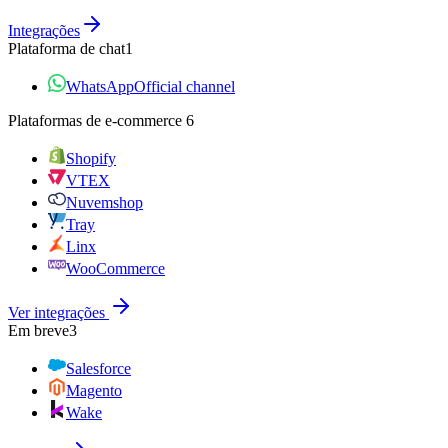
Integrações
Plataforma de chat
1
WhatsApp
Official channel
Plataformas de e‑commerce
6
Shopify
VTEX
Nuvemshop
Tray
Linx
WooCommerce
Ver integrações
Em breve
3
Salesforce
Magento
Wake