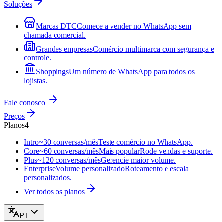
Soluções
Marcas DTC
Comece a vender no WhatsApp sem
chamada comercial.
Grandes empresas
Comércio multimarca com segurança e
controle.
Shoppings
Um número de WhatsApp para todos os
lojistas.
Fale conosco
Preços
Planos
4
Intro
~30 conversas/mês
Teste comércio no WhatsApp.
Core
~60 conversas/mês
Mais popular
Rode vendas e suporte.
Plus
~120 conversas/mês
Gerencie maior volume.
Enterprise
Volume personalizado
Roteamento e escala
personalizados.
Ver todos os planos
PT