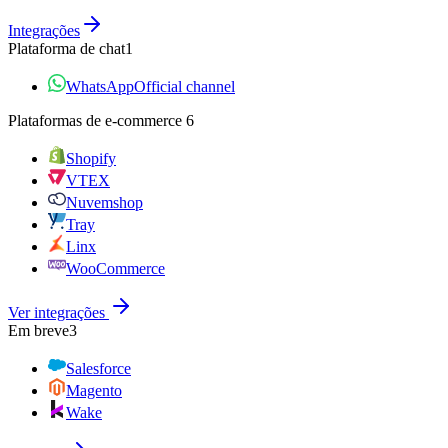
Integrações
Plataforma de chat
1
WhatsApp
Official channel
Plataformas de e‑commerce
6
Shopify
VTEX
Nuvemshop
Tray
Linx
WooCommerce
Ver integrações
Em breve
3
Salesforce
Magento
Wake