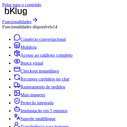
Pular para o conteúdo
Funcionalidades
Funcionalidades disponíveis
14
Comércio conversacional
Multiloja
Acesso ao catálogo completo
Busca visual
Checkout instantâneo
Recupera carrinhos no chat
Rastreamento de pedidos
Mais imagens
Proteção integrada
Implantação em 5 minutos
Suporte multilíngue
Transferência para humano