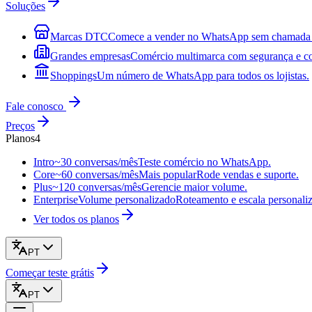
Soluções
Marcas DTC
Comece a vender no WhatsApp sem chamada 
Grandes empresas
Comércio multimarca com segurança e co
Shoppings
Um número de WhatsApp para todos os lojistas.
Fale conosco
Preços
Planos
4
Intro
~30 conversas/mês
Teste comércio no WhatsApp.
Core
~60 conversas/mês
Mais popular
Rode vendas e suporte.
Plus
~120 conversas/mês
Gerencie maior volume.
Enterprise
Volume personalizado
Roteamento e escala personali
Ver todos os planos
PT
Começar teste grátis
PT