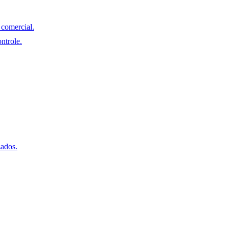
comercial.
ntrole.
zados.