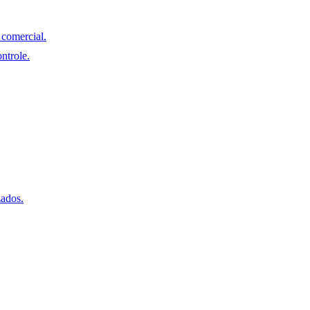
comercial.
ntrole.
zados.