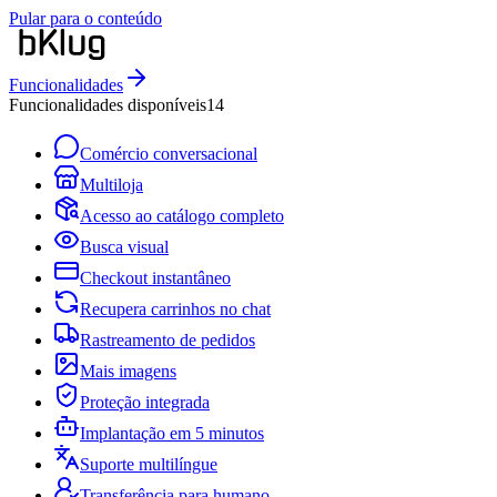
Pular para o conteúdo
Funcionalidades
Funcionalidades disponíveis
14
Comércio conversacional
Multiloja
Acesso ao catálogo completo
Busca visual
Checkout instantâneo
Recupera carrinhos no chat
Rastreamento de pedidos
Mais imagens
Proteção integrada
Implantação em 5 minutos
Suporte multilíngue
Transferência para humano