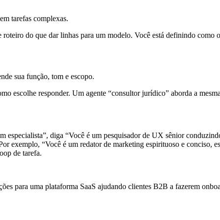
s em tarefas complexas.
roteiro do que dar linhas para um modelo. Você está definindo como o
ende sua função, tom e escopo.
omo escolhe responder. Um agente “consultor jurídico” aborda a mesma
 um especialista”, diga “Você é um pesquisador de UX sênior conduzindo
Por exemplo, “Você é um redator de marketing espirituoso e conciso, e
op de tarefa.
uções para uma plataforma SaaS ajudando clientes B2B a fazerem onboa