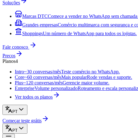
Soluções
Marcas DTC
Comece a vender no WhatsApp sem chamada 
Grandes empresas
Comércio multimarca com segurança e co
Shoppings
Um número de WhatsApp para todos os lojistas.
Fale conosco
Preços
Planos
4
Intro
~30 conversas/mês
Teste comércio no WhatsApp.
Core
~60 conversas/mês
Mais popular
Rode vendas e suporte.
Plus
~120 conversas/mês
Gerencie maior volume.
Enterprise
Volume personalizado
Roteamento e escala personali
Ver todos os planos
PT
Começar teste grátis
PT