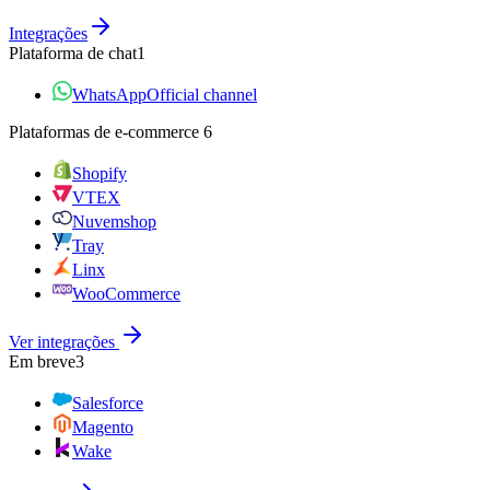
Integrações
Plataforma de chat
1
WhatsApp
Official channel
Plataformas de e‑commerce
6
Shopify
VTEX
Nuvemshop
Tray
Linx
WooCommerce
Ver integrações
Em breve
3
Salesforce
Magento
Wake