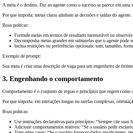
A meta é o destino. Diz ao agente como o sucesso se parece em uma s
Por que importa: metas claras alinham as decisões e saídas do agent
Boas práticas:
Formule metas em termos de resultado mensurável ou observáve
Decomponha metas grandes em subtarefas que o agente pode se
Inclua restrições ou preferências opcionais: tom, tamanho, forma
Exemplo de prompt:
Sua meta é criar uma descrição de vaga para um engenheiro de frontend 
3. Engenhando o comportamento
Comportamento é o conjunto de regras e princípios que regem como o 
Por que importa: em interações longas ou tarefas complexas, orientaç
Boas práticas:
Use instruções declarativas para princípios: “Sempre cite suas fo
Adicione comportamentos reativos: “Se o usuário pedir esclarec
Trate edge cases: “Se o usuário fornecer dados insuficientes, pe