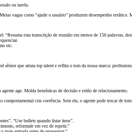
essão ou tarefa.
e. Metas vagas como “ajude o usuário” produzem desempenho errático. M
l: “Resuma esta transcrição de reunião em menos de 150 palavras, des
quenciar.
to etc.
sênior que atraia top talent e reflita o tom da nossa marca: profissiona
agente age. Molda heurísticas de decisão e estilo de relacionamento.
ão comportamental cria coerência. Sem ela, o agente pode trocar de tom,
ntes”, “Use bullets quando listar itens”.
imento, reformule em vez de repetir.”
ça mais entrada antes de prosseguir.”