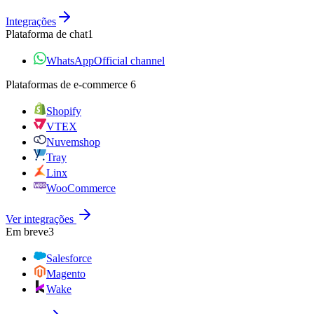
Integrações
Plataforma de chat
1
WhatsApp
Official channel
Plataformas de e‑commerce
6
Shopify
VTEX
Nuvemshop
Tray
Linx
WooCommerce
Ver integrações
Em breve
3
Salesforce
Magento
Wake