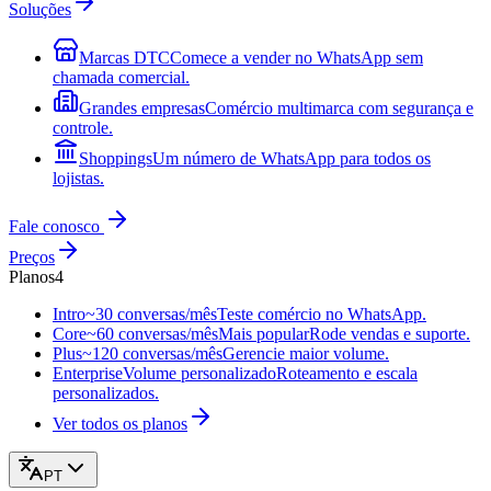
Soluções
Marcas DTC
Comece a vender no WhatsApp sem
chamada comercial.
Grandes empresas
Comércio multimarca com segurança e
controle.
Shoppings
Um número de WhatsApp para todos os
lojistas.
Fale conosco
Preços
Planos
4
Intro
~30 conversas/mês
Teste comércio no WhatsApp.
Core
~60 conversas/mês
Mais popular
Rode vendas e suporte.
Plus
~120 conversas/mês
Gerencie maior volume.
Enterprise
Volume personalizado
Roteamento e escala
personalizados.
Ver todos os planos
PT