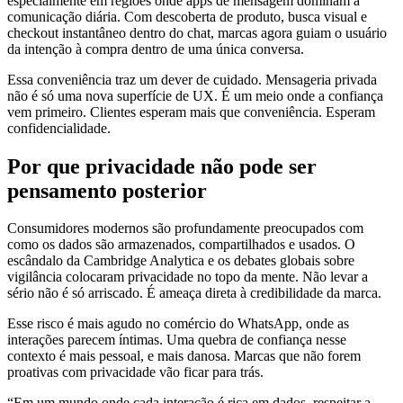
especialmente em regiões onde apps de mensagem dominam a
comunicação diária. Com descoberta de produto, busca visual e
checkout instantâneo dentro do chat, marcas agora guiam o usuário
da intenção à compra dentro de uma única conversa.
Essa conveniência traz um dever de cuidado. Mensageria privada
não é só uma nova superfície de UX. É um meio onde a confiança
vem primeiro. Clientes esperam mais que conveniência. Esperam
confidencialidade.
Por que privacidade não pode ser
pensamento posterior
Consumidores modernos são profundamente preocupados com
como os dados são armazenados, compartilhados e usados. O
escândalo da Cambridge Analytica e os debates globais sobre
vigilância colocaram privacidade no topo da mente. Não levar a
sério não é só arriscado. É ameaça direta à credibilidade da marca.
Esse risco é mais agudo no comércio do WhatsApp, onde as
interações parecem íntimas. Uma quebra de confiança nesse
contexto é mais pessoal, e mais danosa. Marcas que não forem
proativas com privacidade vão ficar para trás.
“Em um mundo onde cada interação é rica em dados, respeitar a