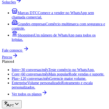
Soluções
Marcas DTC
Comece a vender no WhatsApp sem
chamada comercial.
Grandes empresas
Comércio multimarca com segurança e
controle.
Shoppings
Um número de WhatsApp para todos os
lojistas.
Fale conosco
Preços
Planos
4
Intro
~30 conversas/mês
Teste comércio no WhatsApp.
Core
~60 conversas/mês
Mais popular
Rode vendas e suporte.
Plus
~120 conversas/mês
Gerencie maior volume.
Enterprise
Volume personalizado
Roteamento e escala
personalizados.
Ver todos os planos
PT