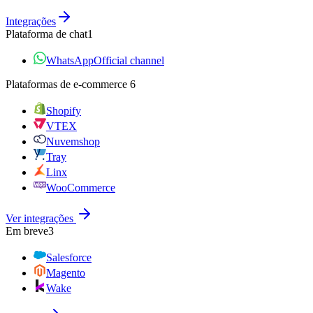
Integrações
Plataforma de chat
1
WhatsApp
Official channel
Plataformas de e‑commerce
6
Shopify
VTEX
Nuvemshop
Tray
Linx
WooCommerce
Ver integrações
Em breve
3
Salesforce
Magento
Wake