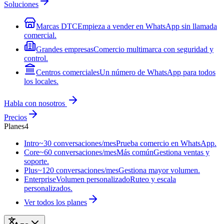
Soluciones
Marcas DTC
Empieza a vender en WhatsApp sin llamada
comercial.
Grandes empresas
Comercio multimarca con seguridad y
control.
Centros comerciales
Un número de WhatsApp para todos
los locales.
Habla con nosotros
Precios
Planes
4
Intro
~30 conversaciones/mes
Prueba comercio en WhatsApp.
Core
~60 conversaciones/mes
Más común
Gestiona ventas y
soporte.
Plus
~120 conversaciones/mes
Gestiona mayor volumen.
Enterprise
Volumen personalizado
Ruteo y escala
personalizados.
Ver todos los planes