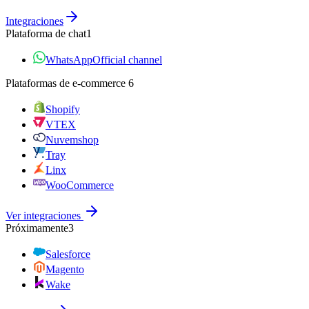
Integraciones
Plataforma de chat
1
WhatsApp
Official channel
Plataformas de e‑commerce
6
Shopify
VTEX
Nuvemshop
Tray
Linx
WooCommerce
Ver integraciones
Próximamente
3
Salesforce
Magento
Wake