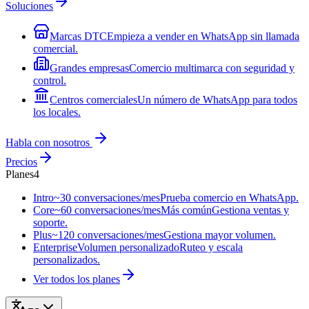
Soluciones
Marcas DTC
Empieza a vender en WhatsApp sin llamada
comercial.
Grandes empresas
Comercio multimarca con seguridad y
control.
Centros comerciales
Un número de WhatsApp para todos
los locales.
Habla con nosotros
Precios
Planes
4
Intro
~30 conversaciones/mes
Prueba comercio en WhatsApp.
Core
~60 conversaciones/mes
Más común
Gestiona ventas y
soporte.
Plus
~120 conversaciones/mes
Gestiona mayor volumen.
Enterprise
Volumen personalizado
Ruteo y escala
personalizados.
Ver todos los planes