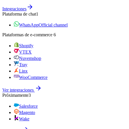
Integraciones
Plataforma de chat
1
WhatsApp
Official channel
Plataformas de e‑commerce
6
Shopify
VTEX
Nuvemshop
Tray
Linx
WooCommerce
Ver integraciones
Próximamente
3
Salesforce
Magento
Wake