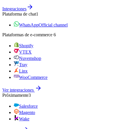
Integraciones
Plataforma de chat
1
WhatsApp
Official channel
Plataformas de e‑commerce
6
Shopify
VTEX
Nuvemshop
Tray
Linx
WooCommerce
Ver integraciones
Próximamente
3
Salesforce
Magento
Wake