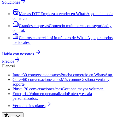
Soluciones
Marcas DTC
Empieza a vender en WhatsApp sin llamada
comercial.
Grandes empresas
Comercio multimarca con seguridad y
control.
Centros comerciales
Un número de WhatsApp para todos
los locales.
Habla con nosotros
Precios
Planes
4
Intro
~30 conversaciones/mes
Prueba comercio en WhatsApp.
Core
~60 conversaciones/mes
Más común
Gestiona ventas y
soporte.
Plus
~120 conversaciones/mes
Gestiona mayor volumen.
Enterprise
Volumen personalizado
Ruteo y escala
personalizados.
Ver todos los planes