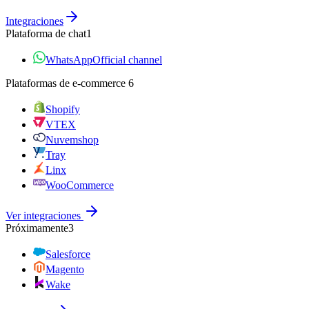
Integraciones
Plataforma de chat
1
WhatsApp
Official channel
Plataformas de e‑commerce
6
Shopify
VTEX
Nuvemshop
Tray
Linx
WooCommerce
Ver integraciones
Próximamente
3
Salesforce
Magento
Wake