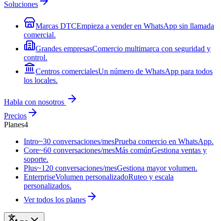
Soluciones
Marcas DTC
Empieza a vender en WhatsApp sin llamada
comercial.
Grandes empresas
Comercio multimarca con seguridad y
control.
Centros comerciales
Un número de WhatsApp para todos
los locales.
Habla con nosotros
Precios
Planes
4
Intro
~30 conversaciones/mes
Prueba comercio en WhatsApp.
Core
~60 conversaciones/mes
Más común
Gestiona ventas y
soporte.
Plus
~120 conversaciones/mes
Gestiona mayor volumen.
Enterprise
Volumen personalizado
Ruteo y escala
personalizados.
Ver todos los planes