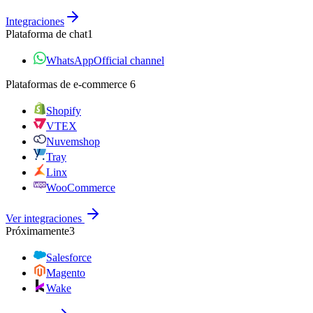
Integraciones
Plataforma de chat
1
WhatsApp
Official channel
Plataformas de e‑commerce
6
Shopify
VTEX
Nuvemshop
Tray
Linx
WooCommerce
Ver integraciones
Próximamente
3
Salesforce
Magento
Wake