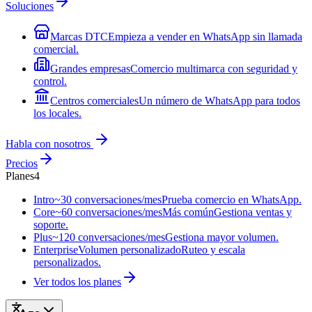
Soluciones
Marcas DTC
Empieza a vender en WhatsApp sin llamada
comercial.
Grandes empresas
Comercio multimarca con seguridad y
control.
Centros comerciales
Un número de WhatsApp para todos
los locales.
Habla con nosotros
Precios
Planes
4
Intro
~30 conversaciones/mes
Prueba comercio en WhatsApp.
Core
~60 conversaciones/mes
Más común
Gestiona ventas y
soporte.
Plus
~120 conversaciones/mes
Gestiona mayor volumen.
Enterprise
Volumen personalizado
Ruteo y escala
personalizados.
Ver todos los planes